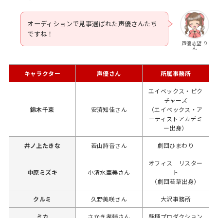
オーディションで見事選ばれた声優さんたち
ですね！
声優志望 り
ん
キャラクター
声優さん
所属事務所
エイベックス・ピク
チャーズ
錦木千束
安済知佳さん
（エイベックス・ア
ーティストアカデミ
ー出身）
井ノ上たきな
若山詩音さん
劇団ひまわり
オフィス リスター
中原ミズキ
小清水亜美さん
ト
（劇団若草出身）
クルミ
久野美咲さん
大沢事務所
ミカ
さかき孝輔さん
懸樋プロダクション