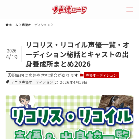
ホーム
声優オーディション
検索
リコリス・リコイル声優一覧・オ
2026
ーディション秘話とキャストの出
4/19
身養成所まとめ2026
エリアで探す
年齢で探す
声優になるに
記事内に広告を含む場合があります
声優オーディション
は？
アニメ声優オーディション
2026年4月19日
声優専門学校
声優養成所
声優スクール