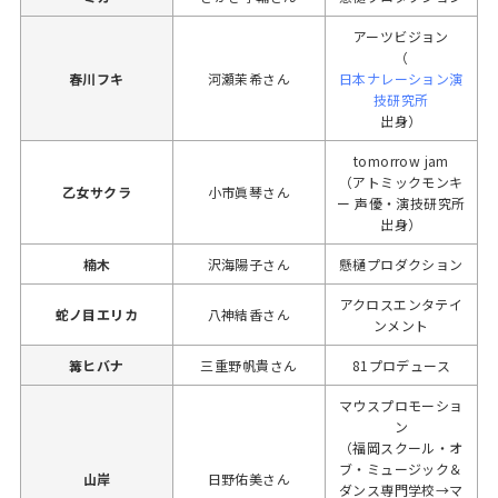
アーツビジョン
（
春川フキ
河瀬茉希さん
日本ナレーション演
技研究所
出身）
tomorrow jam
（アトミックモンキ
乙女サクラ
小市眞琴さん
ー 声優・演技研究所
出身）
楠木
沢海陽子さん
懸樋プロダクション
アクロスエンタテイ
蛇ノ目エリカ
八神結香さん
ンメント
篝ヒバナ
三重野帆貴さん
81プロデュース
マウスプロモーショ
ン
（福岡スクール・オ
ブ・ミュージック＆
山岸
日野佑美さん
ダンス専門学校→マ