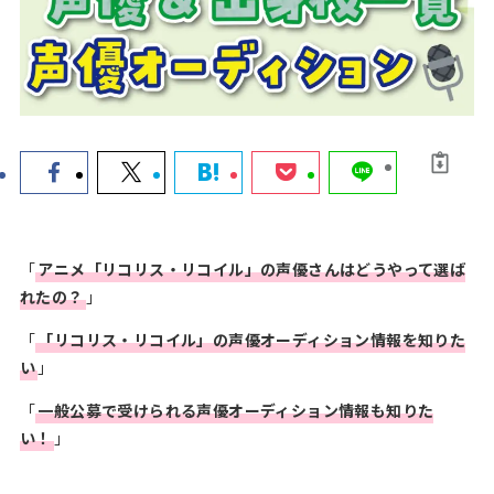
声優コースのあ
声優科のある
声優ワークシ
る高校
大学
ョップ
声優オーディシ
声優ニュース
お知らせ
ョン
＆トレンド
「
アニメ「
リコリス・リコイル
」の声優さんはどうやって選ば
HOME
れたの？
」
お問い合わせ
「
「リコリス・リコイル」の
声優オーディション
情報を知りた
い
」
声優ロードをフォロー
「
一般公募で受けられる声優オーディション情報も知りた
い！
」