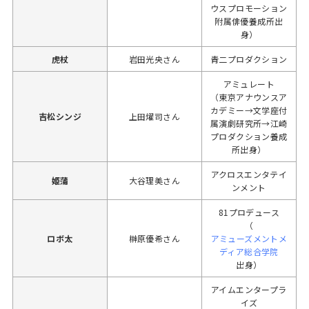
ウスプロモーション
附属俳優養成所出
身）
虎杖
岩田光央さん
青二プロダクション
アミュレート
（東京アナウンスア
カデミー→文学座付
吉松シンジ
上田燿司さん
属演劇研究所→江崎
プロダクション養成
所出身）
アクロスエンタテイ
姫蒲
大谷理美さん
ンメント
81プロデュース
（
ロボ太
榊原優希さん
アミューズメントメ
ディア総合学院
出身）
アイムエンタープラ
イズ