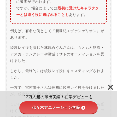
に審査が行われます。
ですが、場合によっては
最初に受けたキャラクタ
ーとは違う役に選ばれることも
あります。
例えば、有名な例として『新世紀エヴァンゲリオン』が
あります。
綾波レイ役を演じた林原めぐみさんは、もともと惣流・
アスカ・ラングレーや葛城ミサトのオーディションを受
けました。
しかし、最終的には綾波レイ役にキャスティングされま
した。
一方で、宮村優子さんは最初に綾波レイ役を受けました
が、残念ながら選ばれませんでした。
12万人超の輩出実績！在学デビューも
しかし、スタッフから「アスカ役のオーディションも受
代々木アニメーション学院
けてみては？」と勧められたことで挑戦し、最終的にア