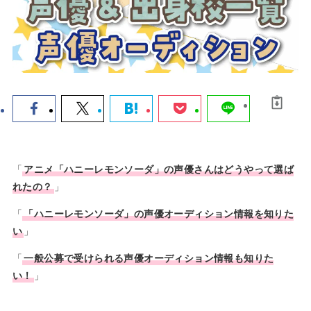
声優コースの
声優科のある
声優ワークシ
ある高校
大学
ョップ
声優オーディ
声優ニュース
お知らせ
ション
＆トレンド
「
アニメ「
ハニーレモンソーダ
」の声優さんはどうやって選ば
HOME
れたの？
」
お問い合わせ
「
「ハニーレモンソーダ」の
声優オーディション
情報を知りた
い
」
声優ロードをフォロー
「
一般公募で受けられる声優オーディション情報も知りた
い！
」