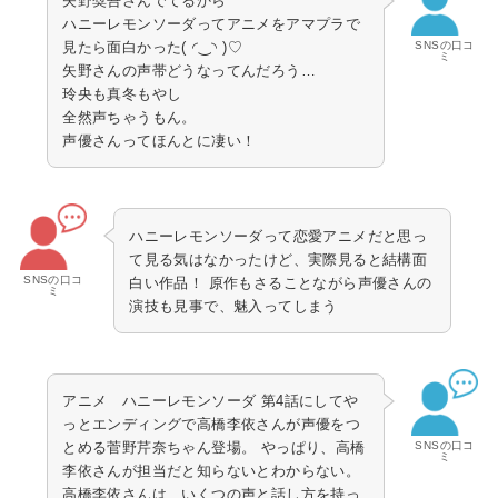
矢野奨吾さんでてるから
ハニーレモンソーダってアニメをアマプラで
SNSの口コ
見たら面白かった(⁠ ⁠◜⁠‿⁠◝⁠ ⁠)⁠♡
ミ
矢野さんの声帯どうなってんだろう…
玲央も真冬もやし
全然声ちゃうもん。
声優さんってほんとに凄い！
ハニーレモンソーダって恋愛アニメだと思っ
て見る気はなかったけど、実際見ると結構面
SNSの口コ
白い作品！ 原作もさることながら声優さんの
ミ
演技も見事で、魅入ってしまう
アニメ ハニーレモンソーダ 第4話にしてや
っとエンディングで高橋李依さんが声優をつ
SNSの口コ
とめる菅野芹奈ちゃん登場。 やっぱり、高橋
ミ
李依さんが担当だと知らないとわからない。
高橋李依さんは、いくつの声と話し方を持っ