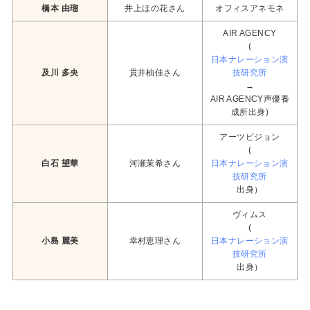
橋本 由瑠
井上ほの花さん
オフィスアネモネ
AIR AGENCY
(
日本ナレーション演
及川 多央
貫井柚佳さん
技研究所
→
AIR AGENCY声優養
成所出身)
アーツビジョン
(
白石 望華
河瀬茉希さん
日本ナレーション演
技研究所
出身）
ヴィムス
(
小島 麗美
幸村恵理さん
日本ナレーション演
技研究所
出身）