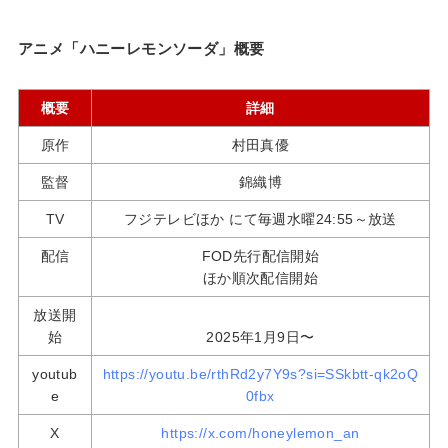
アニメ「ハニーレモンソーダ」概要
概要
詳細
原作
村田真優
監督
錦織博
TV
フジテレビほか にて毎週水曜24:55～放送
配信
FOD先行配信開始
ほか順次配信開始
放送開
始
2025年1月9日〜
youtub
https://youtu.be/rthRd2y7Y9s?si=SSkbtt-qk2oQ
e
0fbx
X
https://x.com/honeylemon_an