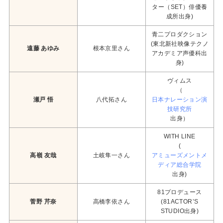
ター（SET）俳優養
成所出身)
青二プロダクション
(東北新社映像テクノ
遠藤 あゆみ
根本京里さん
アカデミア声優科出
身)
ヴィムス
（
瀬戸 悟
八代拓さん
日本ナレーション演
技研究所
出身）
WITH LINE
(
高嶺 友哉
土岐隼一さん
アミューズメントメ
ディア総合学院
出身)
81プロデュース
菅野 芹奈
高橋李依さん
(81ACTOR’S
STUDIO出身)