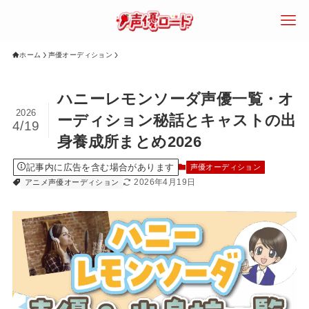
ホーム
声優オーディション
検索
ハニーレモンソーダ声優一覧・オ
2026
ーディション秘話とキャストの出
4/19
身養成所まとめ2026
エリアで探す
年齢で探す
声優になるに
記事内に広告を含む場合があります
声優オーディション
は？
2026年4月19日
アニメ声優オーディション
声優専門学校
声優養成所
声優スクール