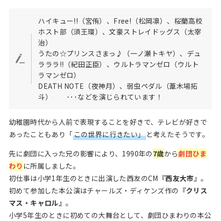
ハイキュー!!（宮侑）、Free!（松岡凛）、桜蘭高校
ホスト部（須王環）、文豪ストレイドッグス（太宰
治）
うたの☆プリンスさまっ♪（一ノ瀬トキヤ）、デュ
ラララ!!（紀田正臣）、ウルトラマンゼロ（ウルト
ラマンゼロ）
DEATH NOTE（夜神月）、弱虫ペダル（葦木場拓
斗） ･･･などを演じられています！
幼稚園時代から人前で表現することを好きで、テレビが好きで
あったこともあり「
この世界に行きたい」
と考えたそうです。
先に劇団に入った兄の影響により、1990年の
7歳
から
劇団ひま
わり
に所属しました。
初仕事は小学1年生のときに出演した西友のCM
『西友大市
』。
初めて参加した本公演はチャールズ・ディケンズ作の
『クリス
マス・キャロル』
。
小学5年生のときに初めての大舞台として、劇団ひまわりの本公