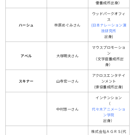
優養成所出身）
ウッドパークオフィ
ス
ハーシュ
林原めぐみさん
(日本ナレーション演
技研究所
出身)
マウスプロモーショ
ン
アベル
大塚明夫さん
（文学座養成所出
身）
アクロスエンタテイ
スキナー
山寺宏一さん
ンメント
(俳協養成所出身)
インテンション
（
中村悠一さん
代々木アニメーショ
ン学院
出身）
株式会社ＡＧＲＳ(代