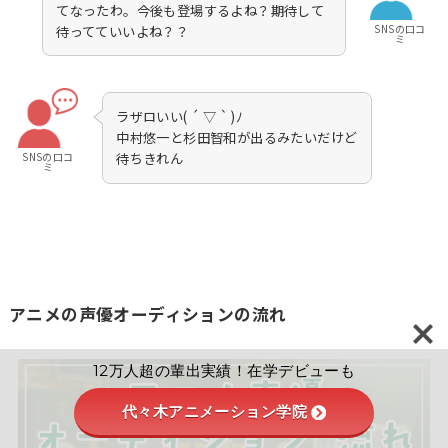
てなったわ。今後も登場するよね？期待して
SNSの口コ
待ってていいよね？？
ミ
ラザロいい( ´ ▽ ` )ﾉ
中村悠一と杉田智和が出るみたいだけど
SNSの口コ
待ちきれん
ミ
アニメの声優オーディションの流れ
12万人超の輩出実績！在学デビューも
代々木アニメーション学院