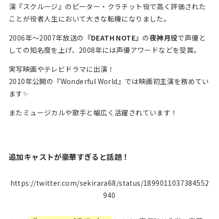
演『スクルージ』のピーター・クラチット役で高く評価された
ことが役者人生において大きな転機になりました。
2006年～2007年放送の
『DEATH NOTE』
の
夜神月役
で声優と
しての知名度を上げ、2008年には声優アワードなどを受賞。
実写映画やテレビドラマに出演！
2010年公開の『Wonderful World』では映画初主演を務めてい
ます✨
またミュージカルや歌手と幅広く活躍されています！
追加キャストが豪華すぎると話題！
https://twitter.com/sekirara68/status/1899011037384552
940