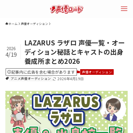
ホーム
声優オーディション
検索
LAZARUS ラザロ 声優一覧・オー
2026
ディション秘話とキャストの出身
4/19
養成所まとめ2026
エリアで探す
年齢で探す
声優になるに
記事内に広告を含む場合があります
声優オーディション
は？
アニメ声優オーディション
2026年4月19日
声優専門学校
声優養成所
声優スクール