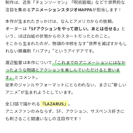
制作は、近年『チェンソーマン』『呪術廻戦』などで世界的な
注目を集める
アニメーションスタジオMAPPA
が担当します！
本作が生まれたきっかけは、なんとアメリカからの依頼。
オーダーは
「SFアクションをやって欲しい。あとは任せる」
と
いう、ほぼ白紙の状態からのスタートだったとのこと。
そこから生まれたのが、物語の中核をなす“世界を滅ぼすかもし
れない鎮痛剤『ハプナ』”というアイデアです。
渡辺監督は本作について
「これまでのアニメーションにはなか
ったような物語とアクションを楽しんでいただけると思いま
す」
とコメント。
従来のジャンルやフォーマットにとらわれない、まさに“新しい
アニメ”が生まれようとしています。
全13話で描かれる
『LAZARUS』
。
アニメファンのみならず、SF、アクション、サスペンス好きに
も刺さること間違いなしの注目作です！