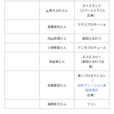
ボイスキット
上坂すみれさん
（スペースクラフト
出身）
マウスプロモーショ
高橋英則さん
ン
内山昂輝さん
劇団ひまわり
小野賢章さん
アニモプロデュース
エスエスピー
多田葵さん
（劇団ひまわり出
身）
青二プロダクション
（
佐倉綾音さん
日本ナレーション演
技研究所
出身）
榊原良子さん
フリー