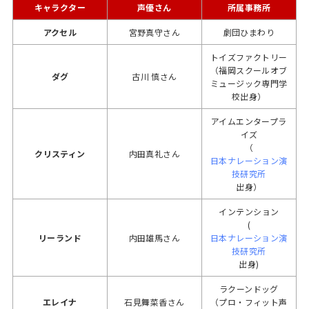
キャラクター
声優さん
所属事務所
アクセル
宮野真守さん
劇団ひまわり
トイズファクトリー
（福岡スクールオブ
ダグ
古川 慎さん
ミュージック専門学
校出身）
アイムエンタープラ
イズ
（
クリスティン
内田真礼さん
日本ナレーション演
技研究所
出身）
インテンション
(
リーランド
内田雄馬さん
日本ナレーション演
技研究所
出身)
ラクーンドッグ
エレイナ
石見舞菜香さん
（プロ・フィット声