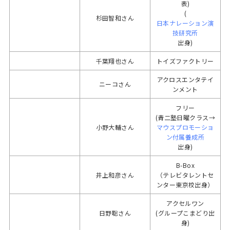
表)
(
杉田智和さん
日本ナレーション演
技研究所
出身)
千葉翔也さん
トイズファクトリー
アクロスエンタテイ
ニーコさん
ンメント
フリー
(青二塾日曜クラス→
小野大輔さん
マウスプロモーショ
ン付属養成所
出身)
B-Box
井上和彦さん
（テレビタレントセ
ンター東京校出身）
アクセルワン
日野聡さん
(グループこまどり出
身)