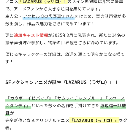
アニメ
『LAZARUS（ラザロ）』
のメイン声優陣は非常に豪華
で、アニメファンから大きな注目を集めています。
主人公・
アクセル役の宮野真守さん
をはじめ、実力派声優が多
数出演し、作品の魅力をさらに高めています！
更に
追加キャスト情報
が2025年3月に発表され、新たに14名の
豪華声優陣が参加し、物語の世界観をさらに深めています。
演じるキャラクターの詳細は、放送を通じて明らかになる様で
す！
SFアクションアニメが誕生『LAZARUS（ラザロ）』！
『カウボーイビバップ』『サムライチャンプルー』『スペース
☆ダンディ』
といった数々の名作を手掛けてきた
渡辺信一郎監
督
が
完全新作となるオリジナルアニメ
『LAZARUS（ラザロ）』
を発
表。