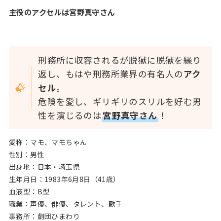
主役のアクセルは宮野真守さん
刑務所に収容されるが脱獄に脱獄を繰り
返し、もはや刑務所業界の有名人の
アク
セル
。
危険を愛し、ギリギリのスリルを好む男
性を演じるのは
宮野真守さん
！
愛称：マモ、マモちゃん
性別：男性
出身地：日本・埼玉県
生年月日：1983年6月8日（41歳）
血液型：B型
職業：声優、俳優、タレント、歌手
事務所：劇団ひまわり