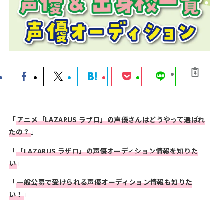
声優コースのあ
声優科のある
声優ワークシ
る高校
大学
ョップ
声優オーディシ
声優ニュース
お知らせ
ョン
＆トレンド
「
アニメ「
LAZARUS ラザロ
」の声優さんはどうやって選ばれ
HOME
たの？
」
お問い合わせ
「
「LAZARUS ラザロ」の
声優オーディション
情報を知りた
い
」
声優ロードをフォロー
「
一般公募で受けられる声優オーディション情報も知りた
い！
」