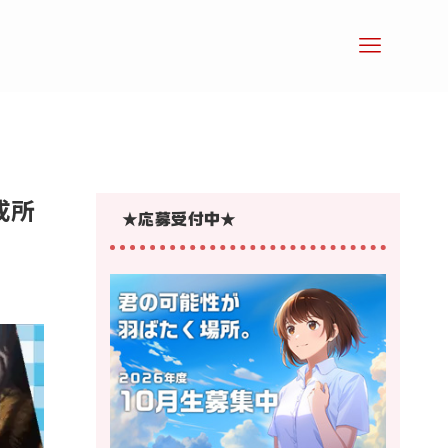
成所
年齢で探す
声優になるには？
★応募受付中★
声優養成所
声優スクール
声優科のある大学
声優ワークショップ