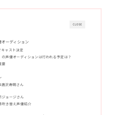
CLOSE
優オーディション
でキャスト決定
」の声優オーディションは行われる予定は？
概要
ん
は唐沢寿明さん
所ジョージさん
語吹き替え声優紹介