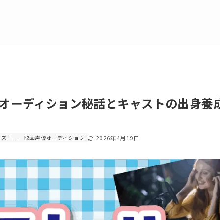
検索
・オーディション秘話とキャストの出身養
エリアで探す
ィズニー
映画声優オーディション
2026年4月19日
声優専門学校
声優コースのある高校