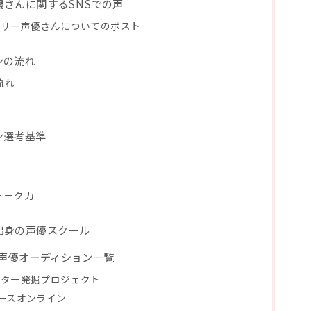
さんに関するSNSでの声
ーリー声優さんについてのポスト
ンの流れ
流れ
ン選考基準
トーク力
出身の声優スクール
K！声優オーディション一覧
リエイター発掘プロジェクト
ースオンライン