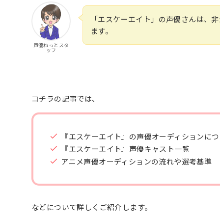
「エスケーエイト」の声優さんは、非
ます。
声優ねっとスタ
ッフ
コチラの記事では、
『エスケーエイト』の声優オーディションにつ
『エスケーエイト』声優キャスト一覧
アニメ声優オーディションの流れや選考基準
などについて詳しくご紹介します。