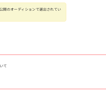
公開のオーディションで選出されてい
いて