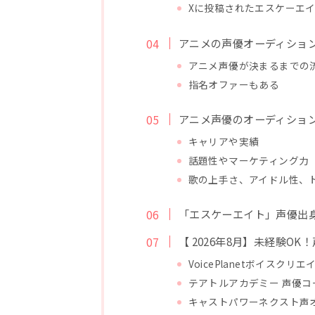
Xに投稿されたエスケーエイ
アニメの声優オーディショ
アニメ声優が決まるまでの
指名オファーもある
アニメ声優のオーディショ
キャリアや実績
話題性やマーケティング力
歌の上手さ、アイドル性、
「エスケーエイト」声優出
【 2026年8月】未経験O
VoicePlanetボイスク
テアトルアカデミー 声優コ
キャストパワーネクスト声