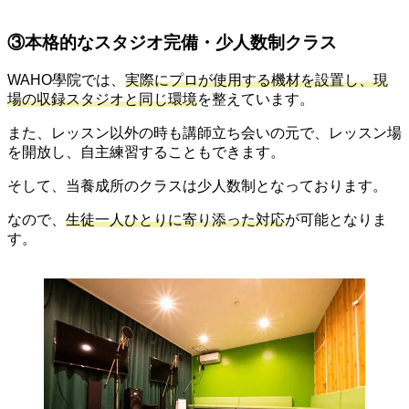
③本格的なスタジオ完備・少人数制クラス
WAHO學院では、
実際にプロが使用する機材を設置し、現
場の収録スタジオと同じ環境
を整えています。
また、レッスン以外の時も講師立ち会いの元で、レッスン場
を開放し、
自主練習
することもできます。
そして、当養成所のクラスは
少人数制
となっております。
なので、
生徒一人ひとりに寄り添った対応
が可能となりま
す。