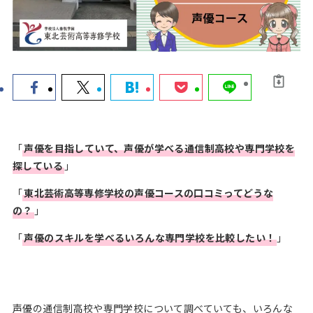
声優コースのあ
声優科のある
声優ワークシ
る高校
大学
ョップ
声優オーディシ
声優ニュース
お知らせ
ョン
＆トレンド
「
声優を目指していて、声優が学べる通信制高校や専門学校を
探している
」
HOME
「
東北芸術高等専修学校
の
声優コース
の
口コミ
ってどうな
の？
」
お問い合わせ
「
声優のスキルを学べるいろんな専門学校を比較したい！
」
声優ロードをフォロー
声優の通信制高校や専門学校について調べていても、いろんな