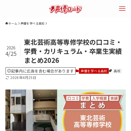
ホーム
声優を学べる高校
検索
東北芸術高等専修学校の口コミ・
2026
学費・カリキュラム・卒業生実績
4/25
まとめ2026
エリアで探す
年齢で探す
声優になるに
記事内に広告を含む場合があります
声優を学べる高校
高校
は？
2026年4月25日
声優専門学校
声優養成所
声優スクール