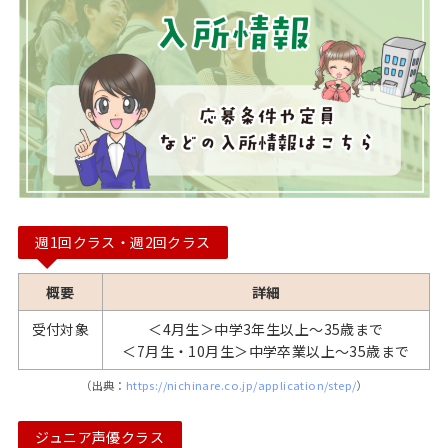
週1回クラス・週2回クラス
概要
詳細
受付対象
＜4月生＞中学3年生以上〜35歳まで
＜7月生・10月生＞中学卒業以上〜35歳まで
（出典：
https://nichinare.co.jp/application/step/
）
ジュニア声優クラス