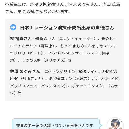
卒業生には、声優の梶 裕貴さん、林原 めぐみさん、内田 雄馬
さん、早見 沙織さんなどがいます。
日本ナレーション演技研究所出身の声優さん
梶 裕貴さん
…
進撃の巨人（エレン・イェーガー）、僕のヒー
ローアカデミア（轟焦凍）、もっと!まじめにふまじめ かいけ
つゾロリ（ビート）、PSYCHO-PASS サイコパス 3（慎導
灼）、七つの大罪（メリオダス）等
林原 めぐみさん
…
エヴァンゲリオン（綾波レイ）、SHAMAN
KING（恐山アンナ）、名探偵コナン（灰原哀）、カウボーイビ
バップ（フェイ・バレンタイン）、ポケットモンスター（ムサ
シ）等
業界の第一線で活躍されている声優さんです