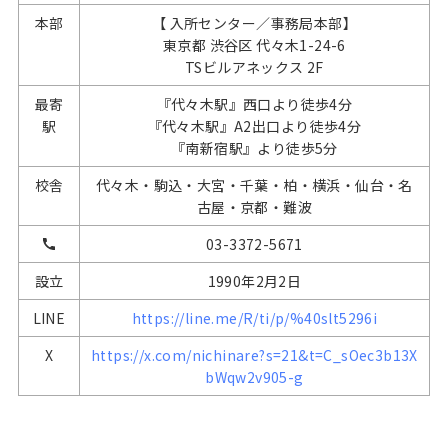
本部
【 入所センター／事務局本部】
東京都 渋谷区 代々木1-24-6
TSビルアネックス 2F
最寄
『代々木駅』西口より徒歩4分
駅
『代々木駅』A2出口より徒歩4分
『南新宿駅』より徒歩5分
校舎
代々木・駒込・大宮・千葉・柏・横浜・仙台・名
古屋・京都・難波
03-3372-5671
設立
1990年2月2日
LINE
https://line.me/R/ti/p/%40slt5296i
X
https://x.com/nichinare?s=21&t=C_sOec3b13X
bWqw2v905-g