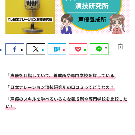
声優コースのあ
声優科のある
声優ワークシ
る高校
大学
ョップ
声優オーディシ
声優ニュース
お知らせ
ョン
＆トレンド
「
声優を目指していて、養成所や専門学校を探している
」
HOME
「
日本ナレーション演技研究所の口コミってどうなの？
」
お問い合わせ
「
声優のスキルを学べるいろんな養成所や専門学校を比較した
声優ロードをフォロー
い！
」