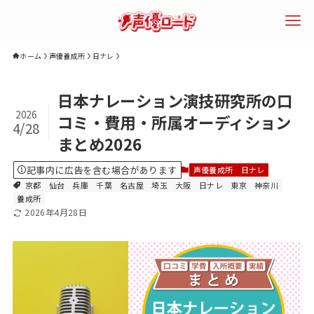
ホーム
声優養成所
日ナレ
検索
日本ナレーション演技研究所の口
2026
コミ・費用・所属オーディション
4/28
まとめ2026
エリアで探す
年齢で探す
声優になるに
記事内に広告を含む場合があります
声優養成所
日ナレ
は？
京都
仙台
兵庫
千葉
名古屋
埼玉
大阪
日ナレ
東京
神奈川
養成所
2026年4月28日
声優専門学校
声優養成所
声優スクール