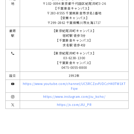
地
〒102-0094 東京都千代田区紀尾井町3-26
【千葉東金キャンパス】
〒283-8555 千葉県東金市求名1番地
【安房キャンパス】
〒299-2862 千葉県鴨川市太海1717
最寄
【東京紀尾井町キャンパス】
駅
毬町駅 徒歩5分
【千葉東金キャンパス】
求名駅 徒歩4分
【東京紀尾井町キャンパス】
03-6238-1300
【千葉東金キャンパス】
0475-0055-8800
設立
1992年
https://www.youtube.com/channel/UC5RCZzvPJDCzH40TW1XT
Fqw
https://www.instagram.com/jiu_koho/
https://x.com/JIU_PR