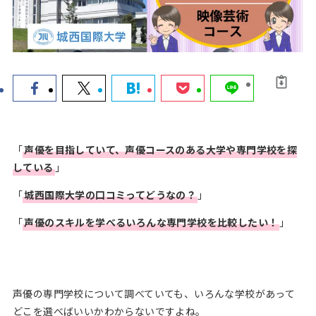
声優コースのあ
声優科のある
声優ワークシ
る高校
大学
ョップ
声優オーディシ
声優ニュース
お知らせ
ョン
＆トレンド
「
声優を目指していて、声優コースのある大学や専門学校を探
している
」
HOME
「
城西国際大学の口コミってどうなの？
」
お問い合わせ
「
声優のスキルを学べるいろんな専門学校を比較したい！
」
声優ロードをフォロー
声優の専門学校について調べていても、いろんな学校があって
どこを選べばいいかわからないですよね。