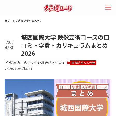
ホーム
声優が学べる大学
検索
城西国際大学 映像芸術コースの口
2026
コミ・学費・カリキュラムまとめ
4/30
2026
エリアで探す
年齢で探す
声優になるに
記事内に広告を含む場合があります
声優が学べる大学
は？
2026年4月30日
声優専門学校
声優養成所
声優スクール